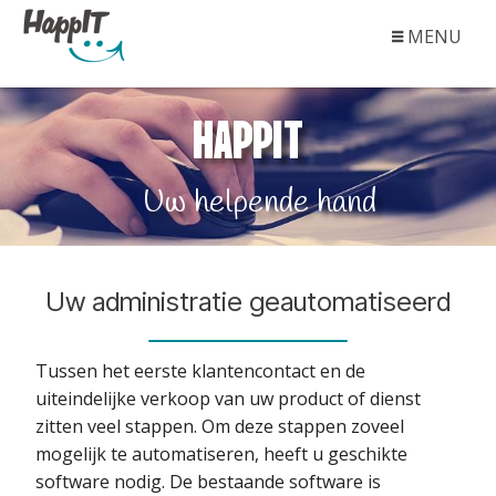
MENU
DIENSTEN
HAPPIT
OVER ONS
CONTACT
Uw helpende hand
Uw administratie geautomatiseerd
Tussen het eerste klantencontact en de
uiteindelijke verkoop van uw product of dienst
zitten veel stappen. Om deze stappen zoveel
mogelijk te automatiseren, heeft u geschikte
software nodig. De bestaande software is